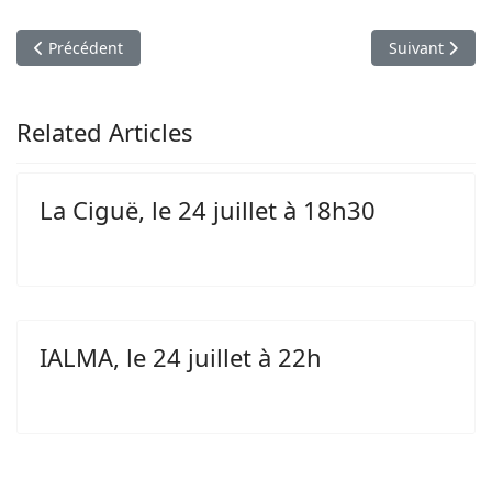
Article précédent : La Ciguë, le 24 juillet à 18h30
Article suivant
Précédent
Suivant
Related Articles
La Ciguë, le 24 juillet à 18h30
IALMA, le 24 juillet à 22h